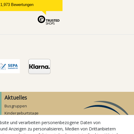
1,973 Bewertungen
Aktuelles
Busgruppen
Kindergeburtstage
Kindergartenausflug
ebsite und verarbeiten personenbezogene Daten von
Schulklassenausflug
 und Anzeigen zu personalisieren, Medien von Drittanbietern