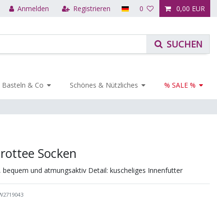
Anmelden
Registrieren
0
0,00 EUR
Basteln & Co
Schönes & Nützliches
% SALE %
Frottee Socken
, bequem und atmungsaktiv Detail: kuscheliges Innenfutter
W2719043