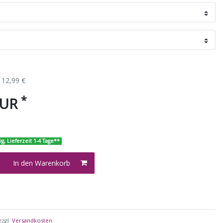
12,99 €
*
EUR
ig, Lieferzeit 1-4 Tage**
In den Warenkorb
zzgl.
Versandkosten