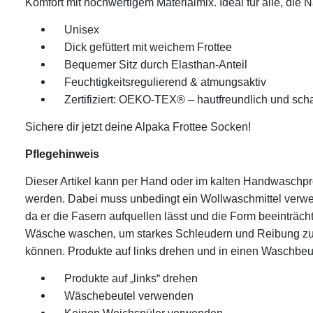
Komfort mit hochwertigem Materialmix. Ideal für alle, die N
Unisex
Dick gefüttert mit weichem Frottee
Bequemer Sitz durch Elasthan-Anteil
Feuchtigkeitsregulierend & atmungsaktiv
Zertifiziert: OEKO-TEX® – hautfreundlich und schad
Sichere dir jetzt deine Alpaka Frottee Socken!
Pflegehinweis
Dieser Artikel kann per Hand oder im kalten Handwasc
werden. Dabei muss unbedingt ein Wollwaschmittel verwe
da er die Fasern aufquellen lässt und die Form beeinträch
Wäsche waschen, um starkes Schleudern und Reibung zu 
können. Produkte auf links drehen und in einen Waschbeu
Produkte auf „links“ drehen
Wäschebeutel verwenden