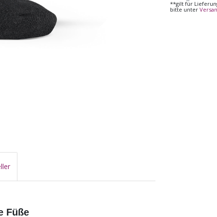
**gilt für Liefer
bitte unter
Versa
ller
ne Füße