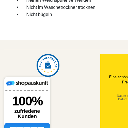
Keinen Weichspüler verwenden
Nicht im Wäschetrockner trocknen
Nicht bügeln
Datum d
Datum 