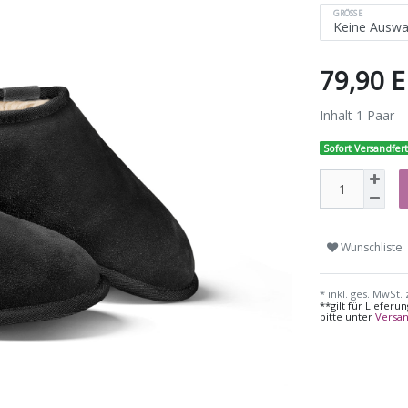
GRÖSSE
79,90 
Inhalt
1
Paar
Sofort Versandfert
Wunschliste
* inkl. ges. MwSt. 
**gilt für Liefer
bitte unter
Versa