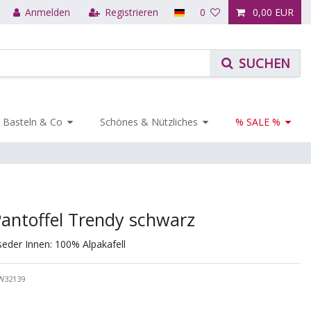
Anmelden
Registrieren
0
0,00 EUR
Basteln & Co
Schönes & Nützliches
% SALE %
Pantoffel Trendy schwarz
seder Innen: 100% Alpakafell
W32139