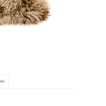
ller
m