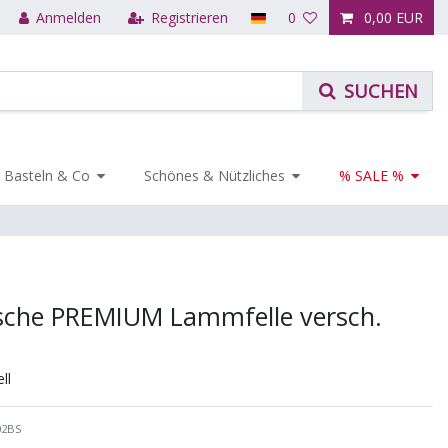
Anmelden
Registrieren
0
0,00 EUR
Basteln & Co
Schönes & Nützliches
% SALE %
ische PREMIUM Lammfelle versch.
ll
02BS