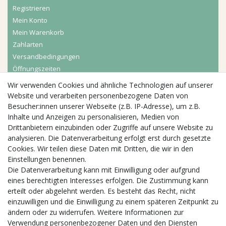
Registrieren
Mein Konto
Mein Warenkorb
Zahlarten
Versandbedingungen
Öffnungszeiten
Wir verwenden Cookies und ähnliche Technologien auf unserer
Aktuelles
Website und verarbeiten personenbezogene Daten von
Besucher:innen unserer Webseite (z.B. IP-Adresse), um z.B.
Busgruppen
Inhalte und Anzeigen zu personalisieren, Medien von
Kindergeburtstage
Drittanbietern einzubinden oder Zugriffe auf unsere Website zu
Kindergartenausflug
analysieren. Die Datenverarbeitung erfolgt erst durch gesetzte
Schulklassenausflug
Cookies. Wir teilen diese Daten mit Dritten, die wir in den
Zwillingsrabatt
Einstellungen benennen.
Die Datenverarbeitung kann mit Einwilligung oder aufgrund
eines berechtigten Interesses erfolgen. Die Zustimmung kann
erteilt oder abgelehnt werden. Es besteht das Recht, nicht
einzuwilligen und die Einwilligung zu einem späteren Zeitpunkt zu
ändern oder zu widerrufen. Weitere Informationen zur
Verwendung personenbezogener Daten und den Diensten