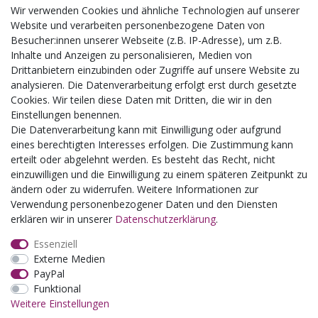
Wir verwenden Cookies und ähnliche Technologien auf unserer
Aktuelles
Website und verarbeiten personenbezogene Daten von
Besucher:innen unserer Webseite (z.B. IP-Adresse), um z.B.
Busgruppen
Inhalte und Anzeigen zu personalisieren, Medien von
Kindergeburtstage
Drittanbietern einzubinden oder Zugriffe auf unsere Website zu
Kindergartenausflug
analysieren. Die Datenverarbeitung erfolgt erst durch gesetzte
Schulklassenausflug
Cookies. Wir teilen diese Daten mit Dritten, die wir in den
Zwillingsrabatt
Einstellungen benennen.
Die Datenverarbeitung kann mit Einwilligung oder aufgrund
eines berechtigten Interesses erfolgen. Die Zustimmung kann
erteilt oder abgelehnt werden. Es besteht das Recht, nicht
einzuwilligen und die Einwilligung zu einem späteren Zeitpunkt zu
ändern oder zu widerrufen. Weitere Informationen zur
Verwendung personenbezogener Daten und den Diensten
erklären wir in unserer
Daten­schutz­erklärung
.
Essenziell
Externe Medien
PayPal
Funktional
Weitere Einstellungen