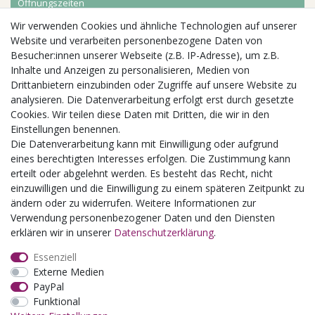
Öffnungszeiten
Wir verwenden Cookies und ähnliche Technologien auf unserer
Aktuelles
Website und verarbeiten personenbezogene Daten von
Besucher:innen unserer Webseite (z.B. IP-Adresse), um z.B.
Busgruppen
Inhalte und Anzeigen zu personalisieren, Medien von
Kindergeburtstage
Drittanbietern einzubinden oder Zugriffe auf unsere Website zu
Kindergartenausflug
analysieren. Die Datenverarbeitung erfolgt erst durch gesetzte
Schulklassenausflug
Cookies. Wir teilen diese Daten mit Dritten, die wir in den
Zwillingsrabatt
Einstellungen benennen.
Die Datenverarbeitung kann mit Einwilligung oder aufgrund
eines berechtigten Interesses erfolgen. Die Zustimmung kann
erteilt oder abgelehnt werden. Es besteht das Recht, nicht
einzuwilligen und die Einwilligung zu einem späteren Zeitpunkt zu
ändern oder zu widerrufen. Weitere Informationen zur
Verwendung personenbezogener Daten und den Diensten
erklären wir in unserer
Daten­schutz­erklärung
.
Essenziell
Externe Medien
PayPal
Funktional