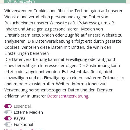
Öffnungszeiten
Wir verwenden Cookies und ähnliche Technologien auf unserer
Aktuelles
Website und verarbeiten personenbezogene Daten von
Besucher:innen unserer Webseite (z.B. IP-Adresse), um z.B.
Busgruppen
Inhalte und Anzeigen zu personalisieren, Medien von
Kindergeburtstage
Drittanbietern einzubinden oder Zugriffe auf unsere Website zu
Kindergartenausflug
analysieren. Die Datenverarbeitung erfolgt erst durch gesetzte
Schulklassenausflug
Cookies. Wir teilen diese Daten mit Dritten, die wir in den
Zwillingsrabatt
Einstellungen benennen.
Die Datenverarbeitung kann mit Einwilligung oder aufgrund
eines berechtigten Interesses erfolgen. Die Zustimmung kann
erteilt oder abgelehnt werden. Es besteht das Recht, nicht
einzuwilligen und die Einwilligung zu einem späteren Zeitpunkt zu
ändern oder zu widerrufen. Weitere Informationen zur
Verwendung personenbezogener Daten und den Diensten
erklären wir in unserer
Daten­schutz­erklärung
.
Essenziell
Externe Medien
PayPal
Funktional