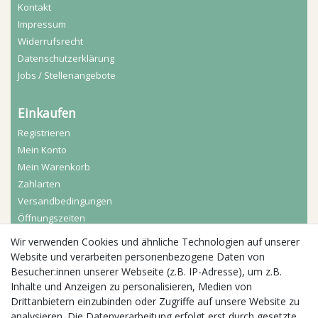
Kontakt
Impressum
Widerrufs­recht
Daten­schutz­erklärung
Jobs / Stellenangebote
Einkaufen
Registrieren
Mein Konto
Mein Warenkorb
Zahlarten
Versandbedingungen
Öffnungszeiten
Wir verwenden Cookies und ähnliche Technologien auf unserer
Aktuelles
Website und verarbeiten personenbezogene Daten von
Besucher:innen unserer Webseite (z.B. IP-Adresse), um z.B.
Busgruppen
Inhalte und Anzeigen zu personalisieren, Medien von
Kindergeburtstage
Drittanbietern einzubinden oder Zugriffe auf unsere Website zu
Kindergartenausflug
analysieren. Die Datenverarbeitung erfolgt erst durch gesetzte