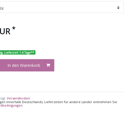
*
EUR
ig, Lieferzeit 1-4 Tage**
In den Warenkorb
zzgl.
Versandkosten
ungen innerhalb Deutschlands, Lieferzeiten für andere Länder entnehmen Sie
ndbedingungen