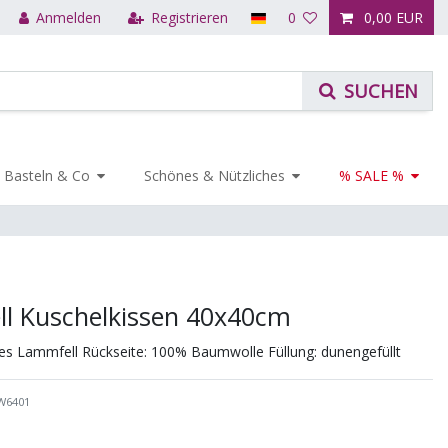
Anmelden
Registrieren
0
0,00 EUR
Basteln & Co
Schönes & Nützliches
% SALE %
l Kuschelkissen 40x40cm
es Lammfell Rückseite: 100% Baumwolle Füllung: dunengefüllt
W6401