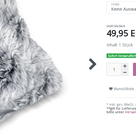
FARBE
UVP 59,90 €
49,95 
Inhalt
1
Stück
Sofort Versandfert
Wunschliste
* inkl. ges. MwSt. 
**gilt für Liefer
bitte unter
Versa