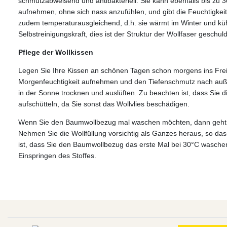
schmutzabweisend und antibakteriell. Sie kann ebenfalls bis zu 
aufnehmen, ohne sich nass anzufühlen, und gibt die Feuchtigkeit 
zudem temperaturausgleichend, d.h. sie wärmt im Winter und kü
Selbstreinigungskraft, dies ist der Struktur der Wollfaser gesch
Pflege der Wollkissen
Legen Sie Ihre Kissen an schönen Tagen schon morgens ins Frei
Morgenfeuchtigkeit aufnehmen und den Tiefenschmutz nach auße
in der Sonne trocknen und auslüften. Zu beachten ist, dass Sie d
aufschütteln, da Sie sonst das Wollvlies beschädigen.
Wenn Sie den Baumwollbezug mal waschen möchten, dann geht 
Nehmen Sie die Wollfüllung vorsichtig als Ganzes heraus, so dass
ist, dass Sie den Baumwollbezug das erste Mal bei 30°C waschen
Einspringen des Stoffes.