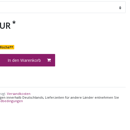
*
EUR
2 Woche**
In den Warenkorb
zzgl.
Versandkosten
ungen innerhalb Deutschlands, Lieferzeiten für andere Länder entnehmen Sie
ndbedingungen