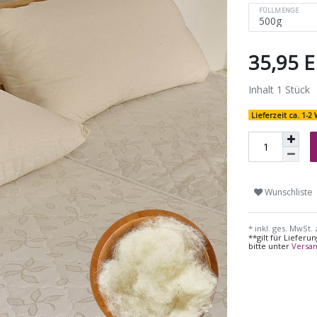
FÜLLMENGE
35,95 
Inhalt
1
Stück
Lieferzeit ca. 1-
Wunschliste
* inkl. ges. MwSt. 
**gilt für Liefer
bitte unter
Versa