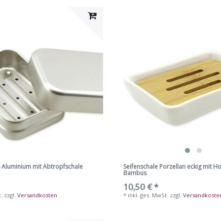
 Aluminium mit Abtropfschale
Seifenschale Porzellan eckig mit Ho
Bambus
10,50 € *
t.
zzgl.
Versandkosten
*
inkl. ges. MwSt.
zzgl.
Versandkoste