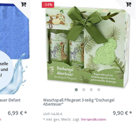
-34%
uer Elefant
Waschspaß Pflegeset 3-teilig "Dschungel
Abenteuer"
6,99 € *
9,90 € *
UVP 14,95 €
n
*
inkl. ges. MwSt.
zzgl.
Versandkosten