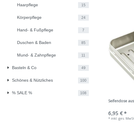
Haarpflege
15
Körperpflege
24
Hand- & Fußpflege
7
Duschen & Baden
85
Mund- & Zahnpflege
11
Basteln & Co
49
Schönes & Nützliches
100
% SALE %
108
Seifendose aus
6,95 € *
*
inkl. ges. MwS