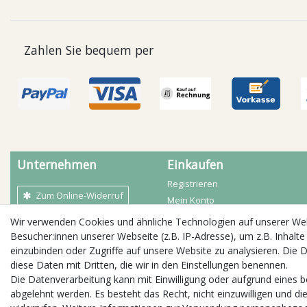
Zahlen Sie bequem per
Unternehmen
Einkaufen
Registrieren
Zum Online-Widerruf
Mein Konto
Mein Warenkorb
Wir verwenden Cookies und ähnliche Technologien auf unserer W
AGB
Zahlarten
Besucher:innen unserer Webseite (z.B. IP-Adresse), um z.B. Inhalte
Kontakt
Versandbedingungen
einzubinden oder Zugriffe auf unsere Website zu analysieren. Die D
Impressum
diese Daten mit Dritten, die wir in den Einstellungen benennen.
Öffnungszeiten
Widerrufs­recht
Die Datenverarbeitung kann mit Einwilligung oder aufgrund eines b
Daten­schutz­erklärung
abgelehnt werden. Es besteht das Recht, nicht einzuwilligen und di
Jobs / Stellenangebote