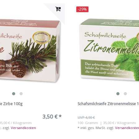
-29%
fe Zirbe 100g
Schafsmilchseife Zitronenmelisse 
3,50 € *
UVP 4,90 €
35,00 € / Kilogramm
100
Gramm
| 35,00 € / Kilogramm
t.
zzgl.
Versandkosten
*
inkl. ges. MwSt.
zzgl.
Versandkoste