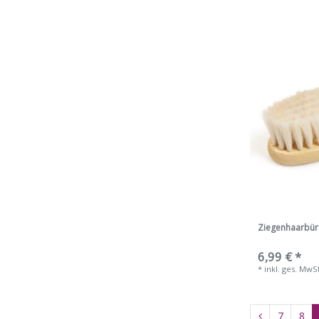
Ziegenhaarbür
6,99 € *
*
inkl. ges. MwS
7
8