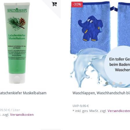
-30%
tschenkiefer Muskelbalsam
Waschlappen, Waschhandschuh bla
UVP 9,95 €
99,50 € / Liter
*
inkl. ges. MwSt.
zzgl.
Versandkoste
t.
zzgl.
Versandkosten