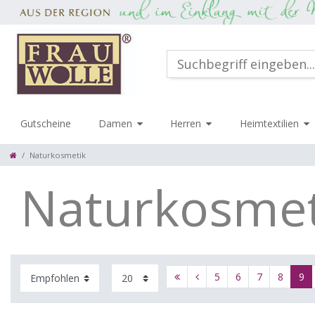
Gutscheine
Damen
Herren
Heimtextilien
Naturkosmetik
Naturkosmet
5
6
7
8
9