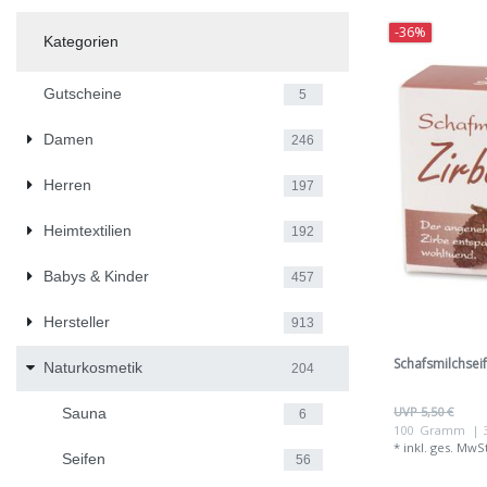
-36%
Kategorien
Gutscheine
5
Damen
246
Herren
197
Heimtextilien
192
Babys & Kinder
457
Hersteller
913
Schafsmilchsei
Naturkosmetik
204
UVP 5,50 €
Sauna
6
100
Gramm
| 
*
inkl. ges. MwS
Seifen
56