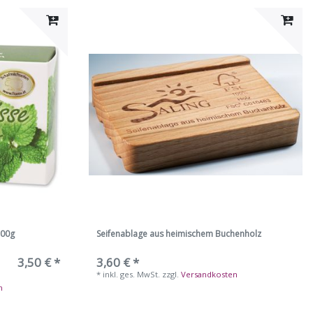
100g
Seifenablage aus heimischem Buchenholz
3,50 € *
3,60 € *
*
inkl. ges. MwSt.
zzgl.
Versandkosten
n