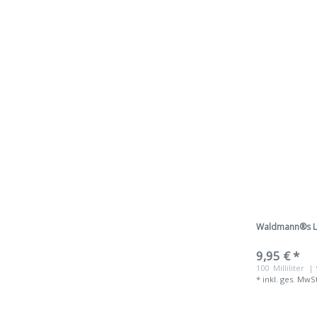
Waldmann®s La
9,95 € *
100
Milliliter
| 
*
inkl. ges. MwS