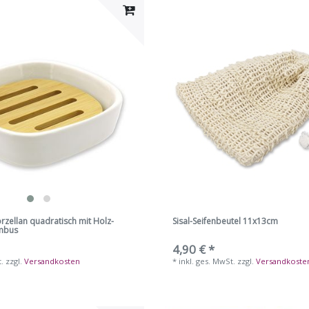
rzellan quadratisch mit Holz-
Sisal-Seifenbeutel 11x13cm
ambus
4,90 € *
t.
zzgl.
Versandkosten
*
inkl. ges. MwSt.
zzgl.
Versandkoste