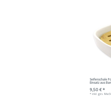
Seifenschale Po
Einsatz aus B
9,50 € *
*
inkl. ges. MwS