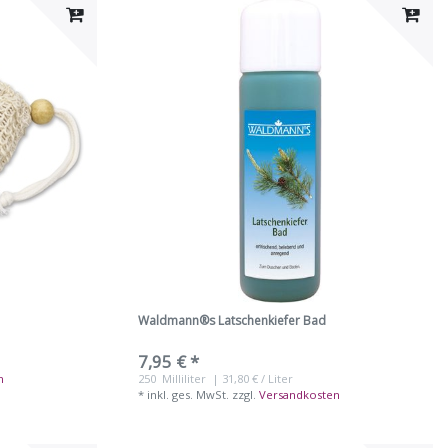
Waldmann®s Latschenkiefer Bad
7,95 € *
n
250
Milliliter
| 31,80 € / Liter
*
inkl. ges. MwSt.
zzgl.
Versandkosten