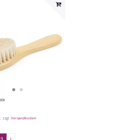
ste
t.
zzgl.
Versandkosten
9