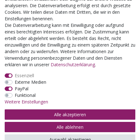
Kindergartenausflug
analysieren. Die Datenverarbeitung erfolgt erst durch gesetzte
Schulklassenausflug
Cookies. Wir teilen diese Daten mit Dritten, die wir in den
Zwillingsrabatt
Einstellungen benennen.
Die Datenverarbeitung kann mit Einwilligung oder aufgrund
eines berechtigten Interesses erfolgen. Die Zustimmung kann
erteilt oder abgelehnt werden. Es besteht das Recht, nicht
einzuwilligen und die Einwilligung zu einem späteren Zeitpunkt zu
ändern oder zu widerrufen. Weitere Informationen zur
Verwendung personenbezogener Daten und den Diensten
erklären wir in unserer
Daten­schutz­erklärung
.
Essenziell
Externe Medien
PayPal
Funktional
Weitere Einstellungen
Alle akzeptieren
Alle ablehnen
© Copyright 2026 | Alle Rechte vorbehalten.
Auswahl akzeptieren