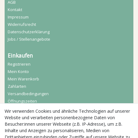
AGB
Kontakt
Impressum
Widerrufs­recht
Daten­schutz­erklärung
Jobs / Stellenangebote
Einkaufen
Registrieren
Mein Konto
Mein Warenkorb
Zahlarten
Versandbedingungen
Öffnungszeiten
Wir verwenden Cookies und ähnliche Technologien auf unserer
Aktuelles
Website und verarbeiten personenbezogene Daten von
Besucher:innen unserer Webseite (z.B. IP-Adresse), um z.B.
Busgruppen
Inhalte und Anzeigen zu personalisieren, Medien von
Kindergeburtstage
Drittanbietern einzubinden oder Zugriffe auf unsere Website zu