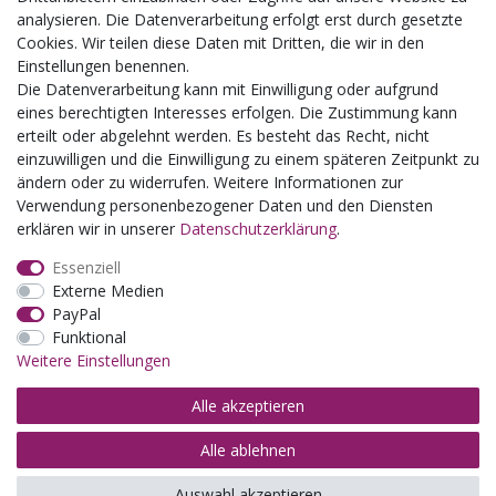
Kindergartenausflug
analysieren. Die Datenverarbeitung erfolgt erst durch gesetzte
Schulklassenausflug
Cookies. Wir teilen diese Daten mit Dritten, die wir in den
Zwillingsrabatt
Einstellungen benennen.
Die Datenverarbeitung kann mit Einwilligung oder aufgrund
eines berechtigten Interesses erfolgen. Die Zustimmung kann
erteilt oder abgelehnt werden. Es besteht das Recht, nicht
einzuwilligen und die Einwilligung zu einem späteren Zeitpunkt zu
ändern oder zu widerrufen. Weitere Informationen zur
Verwendung personenbezogener Daten und den Diensten
erklären wir in unserer
Daten­schutz­erklärung
.
Essenziell
Externe Medien
PayPal
Funktional
Weitere Einstellungen
Alle akzeptieren
Alle ablehnen
© Copyright 2026 | Alle Rechte vorbehalten.
Auswahl akzeptieren