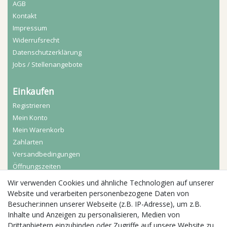
AGB
Kontakt
Impressum
Widerrufs­recht
Daten­schutz­erklärung
Jobs / Stellenangebote
Einkaufen
Registrieren
Mein Konto
Mein Warenkorb
Zahlarten
Versandbedingungen
Öffnungszeiten
Wir verwenden Cookies und ähnliche Technologien auf unserer
Aktuelles
Website und verarbeiten personenbezogene Daten von
Besucher:innen unserer Webseite (z.B. IP-Adresse), um z.B.
Busgruppen
Inhalte und Anzeigen zu personalisieren, Medien von
Kindergeburtstage
Drittanbietern einzubinden oder Zugriffe auf unsere Website zu